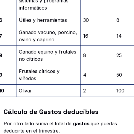
sistemas y programas
informáticos
6
Útiles y herramientas
30
8
Ganado vacuno, porcino,
7
16
14
ovino y caprino
Ganado equino y frutales
8
8
25
no cítricos
Frutales cítricos y
9
4
50
viñedos
10
Olivar
2
100
Cálculo de Gastos deducibles
Por otro lado suma el total de
gastos
que puedas
deducirte en el trimestre.