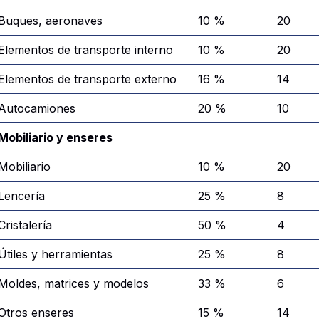
Buques, aeronaves
10 %
20
Elementos de transporte interno
10 %
20
Elementos de transporte externo
16 %
14
Autocamiones
20 %
10
Mobiliario y enseres
Mobiliario
10 %
20
Lencería
25 %
8
Cristalería
50 %
4
Útiles y herramientas
25 %
8
Moldes, matrices y modelos
33 %
6
Otros enseres
15 %
14