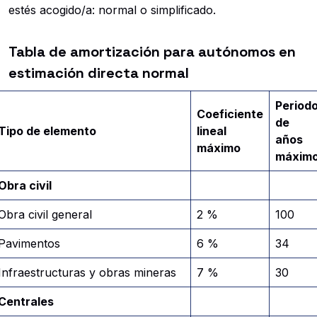
estés acogido/a: normal o simplificado.
Tabla de amortización para autónomos en
estimación directa normal
Period
Coeficiente
de
Tipo de elemento
lineal
años
máximo
máxim
Obra civil
Obra civil general
2 %
100
Pavimentos
6 %
34
Infraestructuras y obras mineras
7 %
30
Centrales