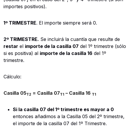
importes positivos).
1º TRIMESTRE
. El importe siempre será 0.
2º TRIMESTRE.
Se incluirá la cuantía que resulte de
restar
el
importe de la casilla 07
del 1º trimestre (sólo
si es positiva) al
importe de la casilla 16
del 1º
trimestre.
Cálculo:
Casilla 05
= Casilla 07
– Casilla 16
T2
T1
T1
Si la casilla 07 del 1º trimestre es mayor a 0
entonces añadimos a la Casilla 05 del 2º trimestre,
el importe de la casilla 07 del 1º Trimestre.