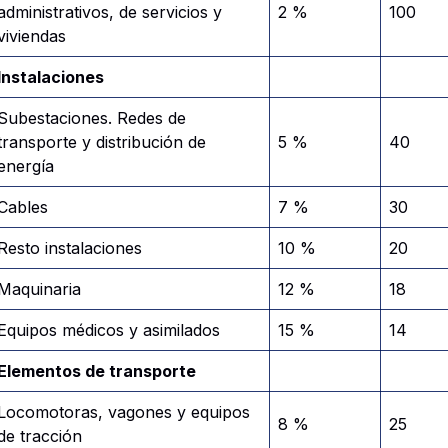
administrativos, de servicios y
2 %
100
viviendas
Instalaciones
Subestaciones. Redes de
transporte y distribución de
5 %
40
energía
Cables
7 %
30
Resto instalaciones
10 %
20
Maquinaria
12 %
18
Equipos médicos y asimilados
15 %
14
Elementos de transporte
Locomotoras, vagones y equipos
8 %
25
de tracción