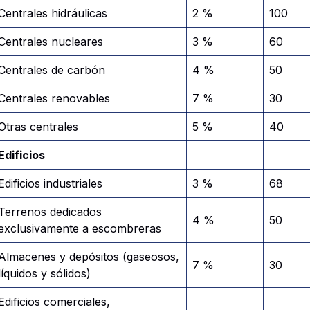
Centrales hidráulicas
2 %
100
Centrales nucleares
3 %
60
Centrales de carbón
4 %
50
Centrales renovables
7 %
30
Otras centrales
5 %
40
Edificios
Edificios industriales
3 %
68
Terrenos dedicados
4 %
50
exclusivamente a escombreras
Almacenes y depósitos (gaseosos,
7 %
30
líquidos y sólidos)
Edificios comerciales,