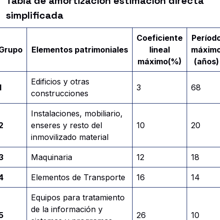
Tabla de amortización estimación directa
simplificada
Coeficiente
Períod
Grupo
Elementos patrimoniales
lineal
máxim
máximo
(%)
(años)
Edificios y otras
1
3
68
construcciones
Instalaciones, mobiliario,
2
enseres y resto del
10
20
inmovilizado material
3
Maquinaria
12
18
4
Elementos de Transporte
16
14
Equipos para tratamiento
de la información y
5
26
10