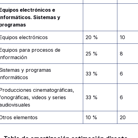
Equipos electrónicos e
informáticos. Sistemas y
programas
Equipos electrónicos
20 %
10
Equipos para procesos de
25 %
8
información
Sistemas y programas
33 %
6
informáticos
Producciones cinematográficas,
fonográficas, videos y series
33 %
6
audiovisuales
Otros elementos
10 %
20