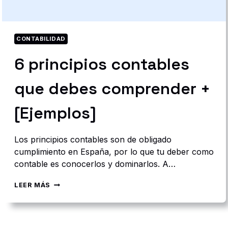
N
C
E
P
T
CONTABILIDAD
U
6 principios contables
A
L
D
que debes comprender +
E
L
P
[Ejemplos]
G
C
Los principios contables son de obligado
cumplimiento en España, por lo que tu deber como
contable es conocerlos y dominarlos. A…
6
LEER MÁS
P
R
I
N