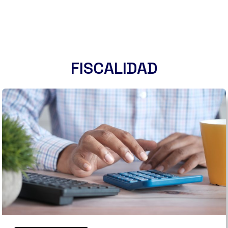
C
I
P
I
O
S
C
FISCALIDAD
O
N
T
A
B
L
E
S
Q
U
E
D
E
B
E
S
C