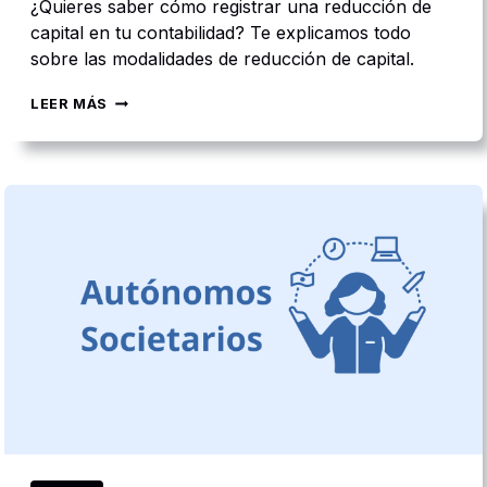
¿Quieres saber cómo registrar una reducción de
capital en tu contabilidad? Te explicamos todo
sobre las modalidades de reducción de capital.
C
LEER MÁS
Ó
M
O
C
O
N
T
A
B
I
L
I
Z
A
R
U
N
A