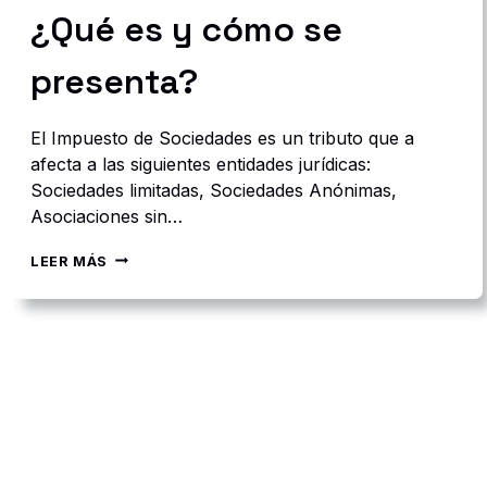
A
¿Qué es y cómo se
D
O
D
presenta?
I
G
I
El Impuesto de Sociedades es un tributo que a
T
afecta a las siguientes entidades jurídicas:
A
Sociedades limitadas, Sociedades Anónimas,
L
E
Asociaciones sin…
N
1
I
LEER MÁS
D
M
Í
P
A
U
E
S
T
O
D
E
S
O