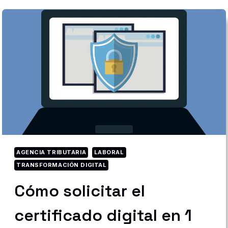
D
A
R
S
E
D
E
A
L
T
A
E
N
E
L
R
AGENCIA TRIBUTARIA
LABORAL
E
TRANSFORMACIÓN DIGITAL
T
A
Cómo solicitar el
:
A
certificado digital en 1
L
T