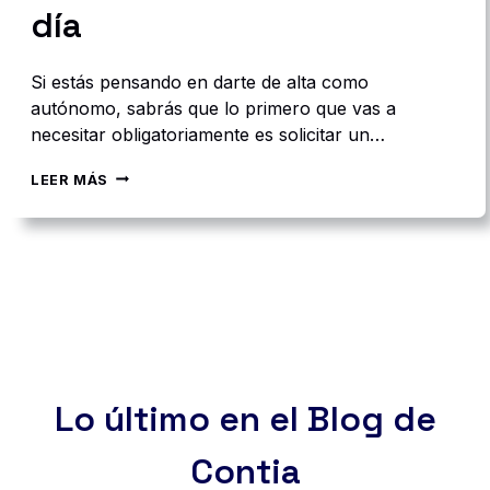
A
día
E
N
L
Si estás pensando en darte de alta como
A
autónomo, sabrás que lo primero que vas a
S
E
necesitar obligatoriamente es solicitar un…
G
U
C
LEER MÁS
R
Ó
I
M
D
O
A
S
D
O
S
L
O
I
C
C
I
I
A
T
L
A
Lo último en el Blog de
C
R
O
E
Contia
M
L
O
C