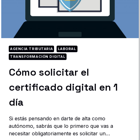
R
E
L
M
O
D
E
L
O
AGENCIA TRIBUTARIA
LABORAL
1
TRANSFORMACIÓN DIGITAL
3
0
Cómo solicitar el
P
A
certificado digital en 1
S
O
A
día
P
A
S
Si estás pensando en darte de alta como
O
autónomo, sabrás que lo primero que vas a
necesitar obligatoriamente es solicitar un…