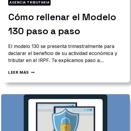
AGENCIA TRIBUTARIA
O
M
Cómo rellenar el Modelo
P
R
E
130 paso a paso
N
D
E
El modelo 130 se presenta trimestralmente para
R
declarar el beneficio de su actividad económica y
+
tributar en el IRPF. Te explicamos paso a…
[
E
J
C
LEER MÁS
E
Ó
M
M
P
O
L
R
O
E
S
L
]
L
E
N
A