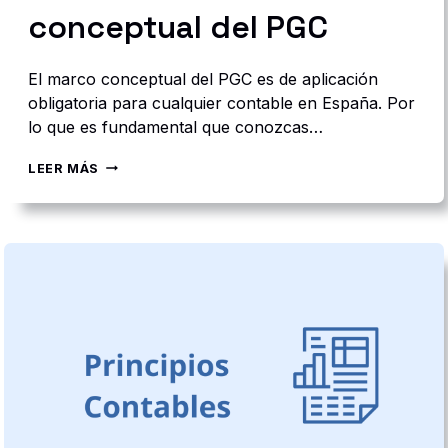
C
conceptual del PGC
C
I
Ó
El marco conceptual del PGC es de aplicación
N
D
obligatoria para cualquier contable en España. Por
E
lo que es fundamental que conozcas…
C
A
1
LEER MÁS
P
ª
I
P
T
A
A
R
L
T
E
:
M
A
R
C
O
C
O