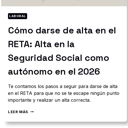
O
S
S
LABORAL
O
Cómo darse de alta en el
C
I
E
RETA: Alta en la
T
A
R
Seguridad Social como
I
O
autónomo en el 2026
S
?
Te contamos los pasos a seguir para darse de alta
en el RETA para que no se te escape ningún punto
importante y realizar un alta correcta.
C
LEER MÁS
Ó
M
O