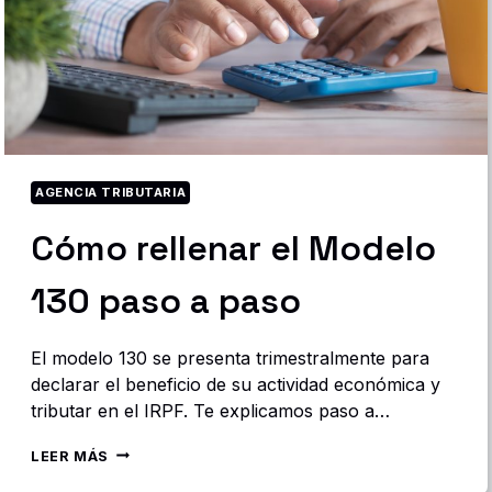
A
U
T
Ó
N
O
M
O
S
S
AGENCIA TRIBUTARIA
O
Cómo rellenar el Modelo
C
I
E
130 paso a paso
T
A
R
El modelo 130 se presenta trimestralmente para
I
O
declarar el beneficio de su actividad económica y
S
tributar en el IRPF. Te explicamos paso a…
?
C
LEER MÁS
Ó