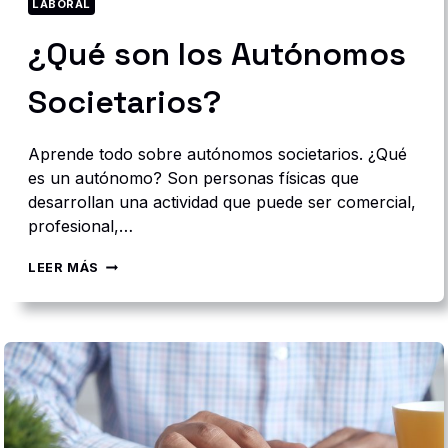
R
LABORAL
E
¿Qué son los Autónomos
D
U
C
Societarios?
C
I
Ó
Aprende todo sobre autónomos societarios. ¿Qué
N
D
es un autónomo? Son personas físicas que
E
desarrollan una actividad que puede ser comercial,
C
profesional,…
A
P
¿
LEER MÁS
I
Q
T
U
A
É
L
S
O
N
L
O
S