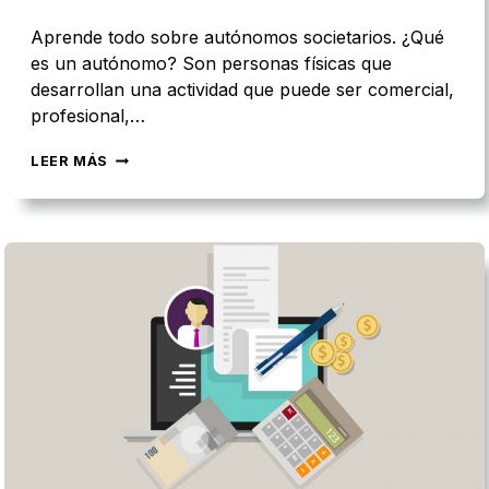
R
E
Aprende todo sobre autónomos societarios. ¿Qué
S
es un autónomo? Son personas físicas que
E
desarrollan una actividad que puede ser comercial,
N
T
profesional,…
A
?
¿
LEER MÁS
Q
U
É
S
O
N
L
O
S
A
U
T
Ó
N
O
M