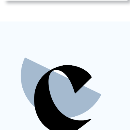
M
O
R
E
L
L
E
N
A
R
E
L
M
O
D
E
L
O
1
3
0
P
A
S